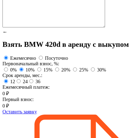
←
Взять
BMW 420d
в аренду с выкупом
Ежемесячно
Посуточно
Первоначальный взнос, %:
0%
10%
15%
20%
25%
30%
Срок аренды, мес.:
12
24
36
Ежемесячный платеж:
0
₽
Первый взнос:
0
₽
Оставить заявку