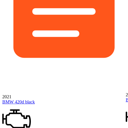
2
2021
BMW 420d black