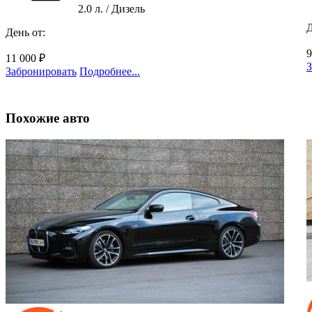
2.0 л. / Дизель
Д
День от:
9
11 000 ₽
З
Забронировать
Подробнее...
Похожие
авто