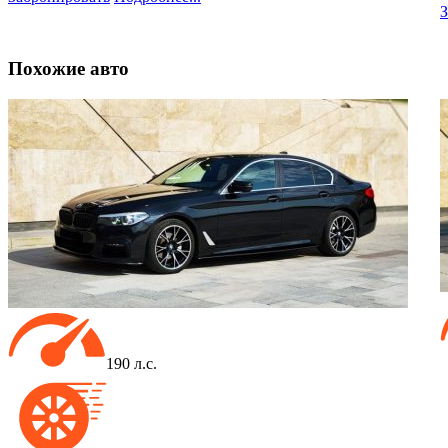
З
Похожие
авто
190 л.с.