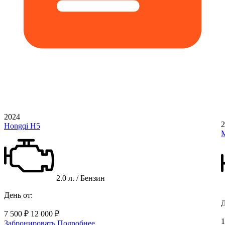
2024
2
Hongqi H5
M
2.0 л. / Бензин
День от:
Д
7 500 ₽
12 000 ₽
1
Забронировать
Подробнее...