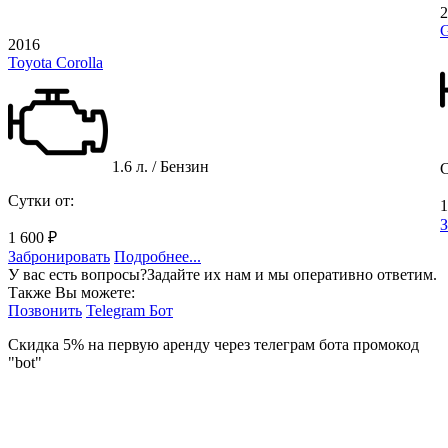
2
G
2016
Toyota Corolla
1.6 л. / Бензин
С
Сутки от:
1
З
1 600 ₽
Забронировать
Подробнее...
У вас есть вопросы?
Задайте их нам и мы оперативно ответим.
Также Вы можете:
Позвонить
Telegram Бот
Скидка 5% на первую аренду через телеграм бота
промокод
"bot"