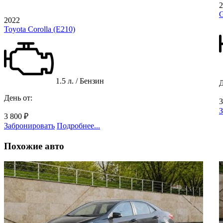
2
G
2022
Toyota Corolla (E210)
1.5 л. / Бензин
Д
День от:
3
З
3 800 ₽
Забронировать
Подробнее...
Похожие
авто