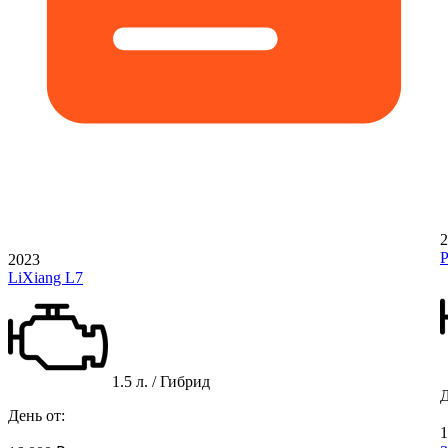
2
P
2023
LiXiang L7
1.5 л. / Гибрид
Д
День от:
1