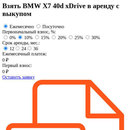
Взять
BMW X7 40d xDrive
в аренду с
выкупом
Ежемесячно
Посуточно
Первоначальный взнос, %:
0%
10%
15%
20%
25%
30%
Срок аренды, мес.:
12
24
36
Ежемесячный платеж:
0
₽
Первый взнос:
0
₽
Оставить заявку