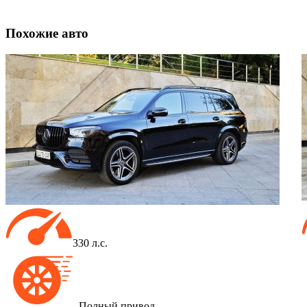
Похожие
авто
330 л.с.
Полный привод