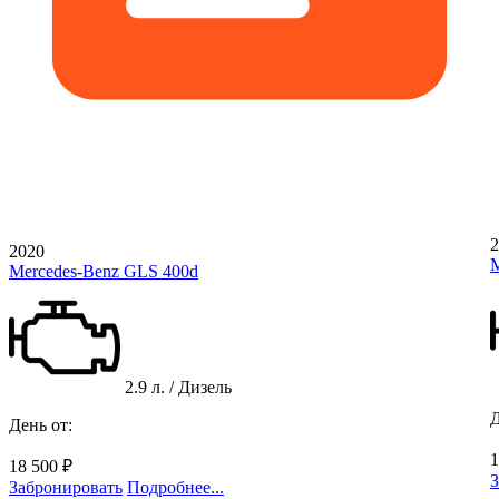
2
2020
M
Mercedes-Benz GLS 400d
2.9 л. / Дизель
Д
День от:
1
18 500 ₽
З
Забронировать
Подробнее...